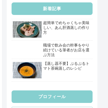
新着記事
超簡単でめちゃくちゃ美味
しい、あん肝酒蒸しの作り
方
職場で飲み会の幹事をやり
続けている筆者がお店を選
ぶ方法
【蒸し器不要】ぷるぷるト
マト茶碗蒸しのレシピ
プロフィール