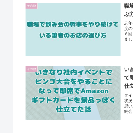
職
その他
ぶ
忘年
度の
６回
まし
い
その他
て
仕
タイ
状況
思い
納会