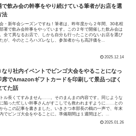
場で飲み会の幹事をやり続けている筆者がお店を選
方法
会・新年会シーズンですね！筆者は、昨年度から２年間、30名程
部署で飲み会幹事をやっています。この２年で開催した飲み会は
。全て異なるお店で、しかも自分も行ったことのないお店を選び
たが、今のところハズレなし、参加者からも高評価を...
2025.12.14
きなり社内イベントでビンゴ大会をやることになっ
即席でAmazonギフトカードを印刷して景品っぽく
立てた話
トル長くてすみません……。そのまんまの内容です。同じような
に陥った忙しい幹事さんがすこしでも救われますように……との
からこの記事を書きました。いきさつ本部長の鶴の一声で、年末
内でビンゴ大会をやることに。準備期間は１週間ほど。...
2025.01.26