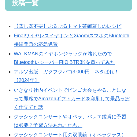
投稿一覧
【蒸し器不要】ぷるぷるトマト茶碗蒸しのレシピ
FinalワイヤレスイヤホンとXiaomiスマホのBluetooth
接続問題の応急処置
WALKMANのイヤホンジャックが壊れたので
BluetoothレシーバーFiiO BTR3Kを買ってみた
アルソ出版 ガクフクバコ3,000円 ネタばれ！
【2024年】
いきなり社内イベントでビンゴ大会をやることにな
って即席でAmazonギフトカードを印刷して景品っぽ
く仕立てた話
クラシックコンサートやオペラ、バレエ鑑賞に予習
は必要？予習方法あれこれも。
クラシックコンサート用の双眼鏡（オペラグラス）