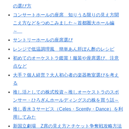
の選び方
コンサートホールの座席 知りうる限りの見え方聞
こえ方などをつめこみました～首都圏大ホール編
～
サントリーホールの座席選び
レンジで低温調理風 簡単あん肝ぽん酢のレシピ
初めてのオーケストラ鑑賞！服装や座席選び、注意
点など
大手？個人経営？大人初心者の楽器教室選びを考え
る
推し活としての株式投資～推しオーケストラのスポ
ンサー・ひろぎんホールディングスの株を買う話～
推し香水３サービス（Celes・Scently・Dance）を利
用してみた
新国立劇場 Z席の見え方とチケット争奪戦攻略方法